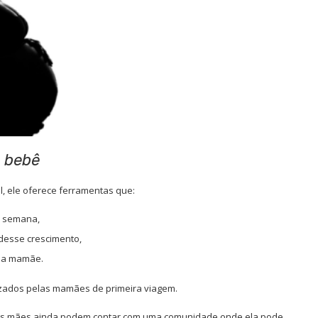
 bebê
al, ele oferece ferramentas que:
a semana,
desse crescimento,
 da mamãe.
izados pelas mamães de primeira viagem.
vo, as mães ainda podem contar com uma comunidade onde ela pode