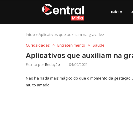
INÍCIO
Início
»
Aplicativos que auxiliam na gravidez
Curiosidades
Entretenimento
Saúde
Aplicativos que auxiliam na gr
Escrito por
Redação
04/09/2021
Não há nada mais mágico do que o momento da gestação. Afi
muito amado.