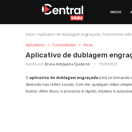
INÍCIO
Início
»
Aplicativo de dublagem engraçada: Transforme víde
Aplicativos
Curiosidades
Dicas
Aplicativo de dublagem engraç
Escrito por
Bruna Antiqueira Quideroli
15/09/2025
O
aplicativo de dublagem engraçada
está se tornando 
diversão nas redes sociais. Com ele, qualquer vídeo simpl
humor. Além disso, o processo é rápido, intuitivo e acessí