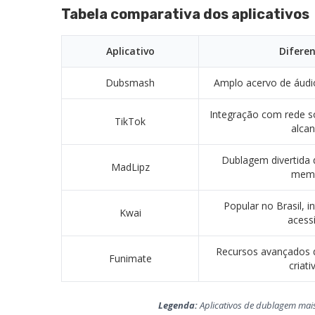
Tabela comparativa dos aplicativos
Aplicativo
Diferen
Dubsmash
Amplo acervo de áudi
Integração com rede so
TikTok
alca
Dublagem divertida d
MadLipz
mem
Popular no Brasil, i
Kwai
acessí
Recursos avançados d
Funimate
criati
Legenda:
Aplicativos de dublagem mais 