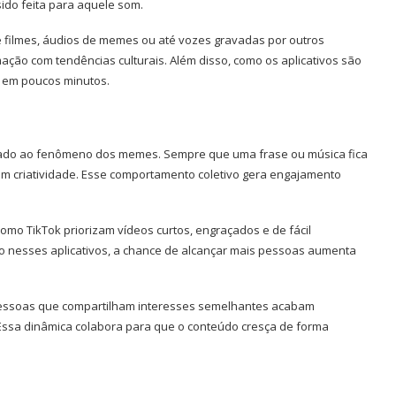
ido feita para aquele som.
e filmes, áudios de memes ou até vozes gravadas por outros
ção com tendências culturais. Além disso, como os aplicativos são
os em poucos minutos.
igado ao fenômeno dos memes. Sempre que uma frase ou música fica
om criatividade. Esse comportamento coletivo gera engajamento
como TikTok priorizam vídeos curtos, engraçados e de fácil
 nesses aplicativos, a chance de alcançar mais pessoas aumenta
 Pessoas que compartilham interesses semelhantes acabam
Essa dinâmica colabora para que o conteúdo cresça de forma