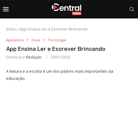
Início
»
App Ensina Ler e Escrever Brincando
Aplicativos
Dicas
Tecnologia
App Ensina Ler e Escrever Brincando
Escrito por
Redação
29/01/2025
A leitura e a escrita é um dos pilares mais importantes da
educação.