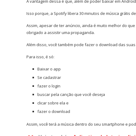
A vantagem dessa é que, além de poder baixar em Android
Isso porque, a Spotify libera 30 minutos de música grátis d
Assim, apesar de ter anúncio, ainda é muito melhor do que
obrigado a assistir uma propaganda.
Além disso, você também pode fazer o download das suas 
Para isso, é só:
Baixar o app
Se cadastrar
fazer o login
buscar pela canção que você deseja
clicar sobre ela e
fazer o download
Assim, você terá a música dentro do seu smartphone e pod