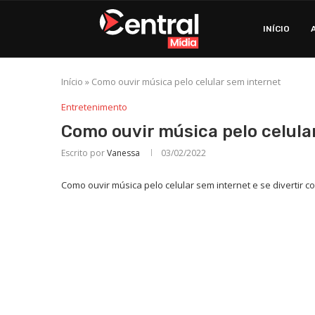
INÍCIO
Início
»
Como ouvir música pelo celular sem internet
Entretenimento
Como ouvir música pelo celula
Escrito por
Vanessa
03/02/2022
Como ouvir música pelo celular sem internet e se divertir c