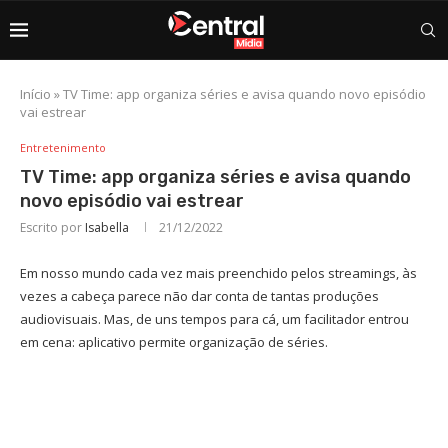
Início
»
TV Time: app organiza séries e avisa quando novo episódio
vai estrear
Entretenimento
TV Time: app organiza séries e avisa quando
novo episódio vai estrear
Escrito por
Isabella
21/12/2022
Em nosso mundo cada vez mais preenchido pelos streamings, às
vezes a cabeça parece não dar conta de tantas produções
audiovisuais. Mas, de uns tempos para cá, um facilitador entrou
em cena: aplicativo permite organização de séries.