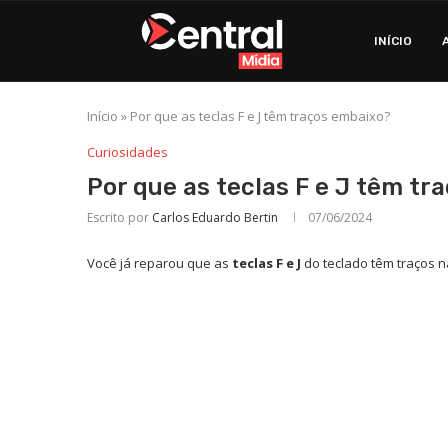
INÍCIO
Início
»
Por que as teclas F e J têm traços embaixo?
Curiosidades
Por que as teclas F e J têm t
Escrito por
Carlos Eduardo Bertin
07/06/2024
Você já reparou que as
teclas F e J
do teclado têm traços n