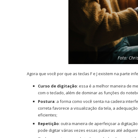
Foto: Chr
Agora que você por que as teclas F e J existem na parte inf
Curso de digitação
: essa é a melhor maneira de me
com o teclado, além de dominar as funções do noteb
Postura
: a forma como você senta na cadeira interf
correta favorece a visualização da tela, a adequação
eficientes;
Repetição
: outra maneira de aperfeiçoar a digitaçã
pode digitar várias vezes essas palavras até adquir