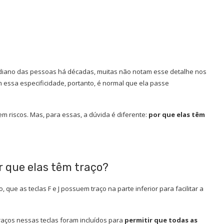
diano das pessoas há décadas, muitas não notam esse detalhe nos
 essa especificidade, portanto, é normal que ela passe
em riscos. Mas, para essas, a dúvida é diferente:
por que elas têm
or que elas têm traço?
ue as teclas F e J possuem traço na parte inferior para facilitar a
raços nessas teclas foram incluídos para
permitir que todas as