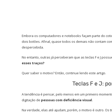
Embora os computadores e notebooks façam parte do coti
dois botões. Afinal, quase todos os demais não contam com
despercebida.
No entanto, outras já perceberam que as teclas F e J possu
esses traços?
Quer saber o motivo? Então, continue lendo este artigo.
Teclas F e J: p
A tendência é pensar, pelo menos em um primeiro momento, q
digitação de
pessoas com deficiência visual
.
Na verdade, elas até ajudam, porém, o motivo é outro. Os t