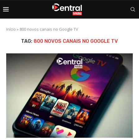
Início
»
800 novos canais no Google TV
TAG:
800 NOVOS CANAIS NO GOOGLE TV