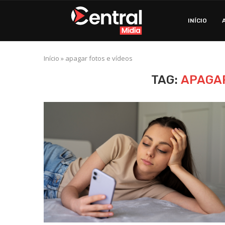
INÍCIO
Início
»
apagar fotos e vídeos
TAG:
APAGAR