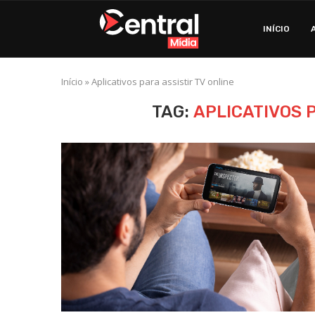
INÍCIO
Início
»
Aplicativos para assistir TV online
TAG:
APLICATIVOS P