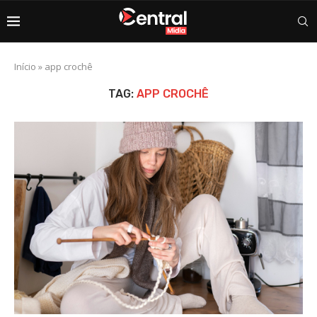
Início
»
app crochê
TAG:
APP CROCHÊ