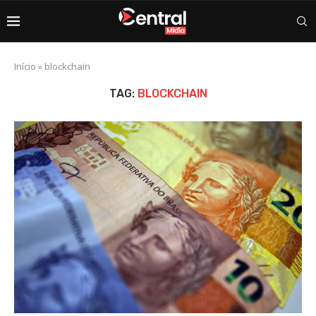
Início
»
blockchain
TAG:
BLOCKCHAIN