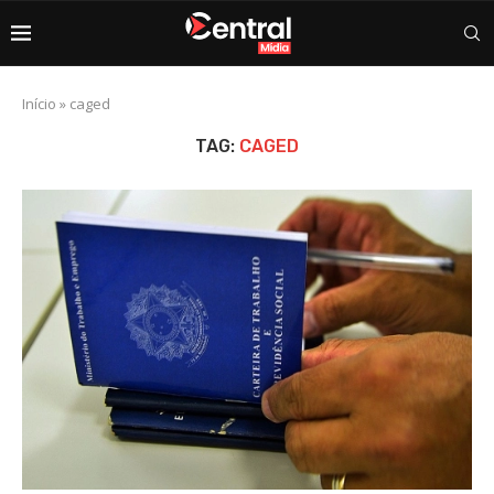
Início
»
caged
TAG:
CAGED