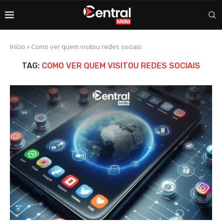
Início
»
Como ver quem visitou redes sociais
TAG:
COMO VER QUEM VISITOU REDES SOCIAIS