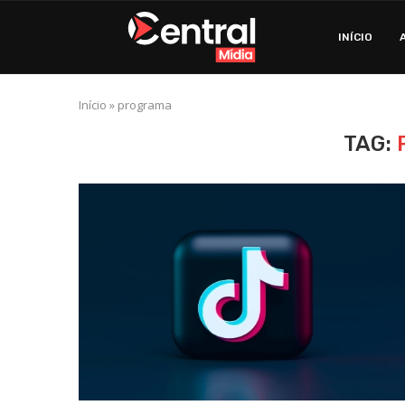
INÍCIO
Início
»
programa
TAG: