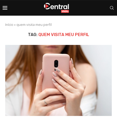
Início
»
quem visita meu perfil
TAG:
QUEM VISITA MEU PERFIL