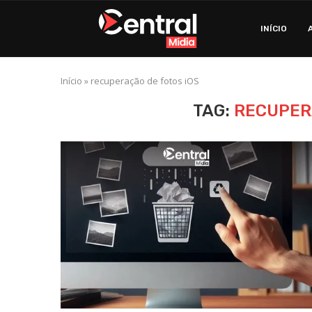
INÍCIO
Início
»
recuperação de fotos iOS
TAG:
RECUPER