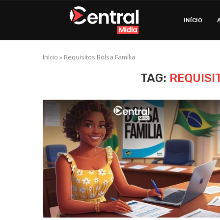
INÍCIO
Início
»
Requisitos Bolsa Família
TAG:
REQUISI