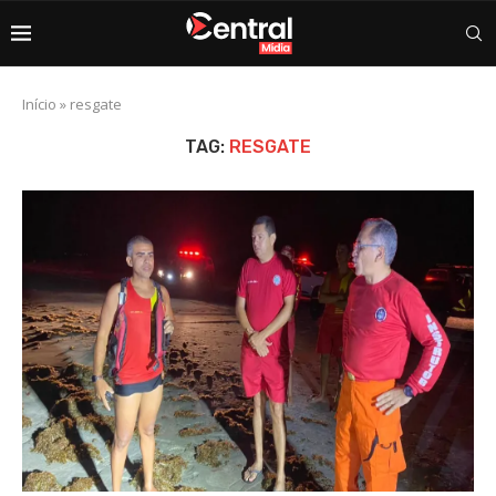
Início
»
resgate
TAG:
RESGATE