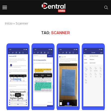
Início
»
Scanner
TAG:
SCANNER