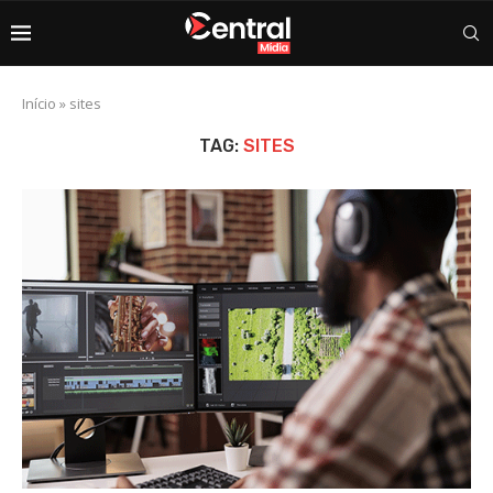
Início
»
sites
TAG:
SITES