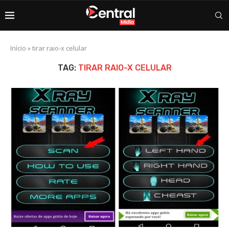
Início
»
tirar raio-x celular
TAG:
TIRAR RAIO-X CELULAR