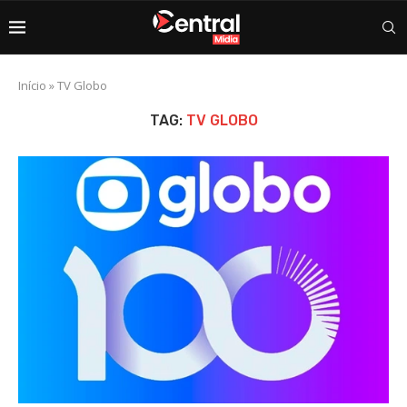
Início
»
TV Globo
TAG:
TV GLOBO