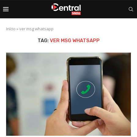
Início
»
ver msg whatsapp
TAG:
VER MSG WHATSAPP