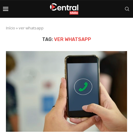
Início
»
ver whatsapp
TAG:
VER WHATSAPP