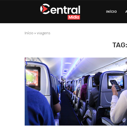
INÍCIO
Início
»
viagens
TAG