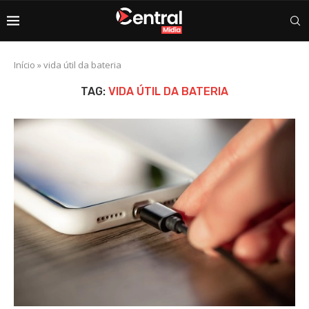
Início
»
vida útil da bateria
TAG:
VIDA ÚTIL DA BATERIA