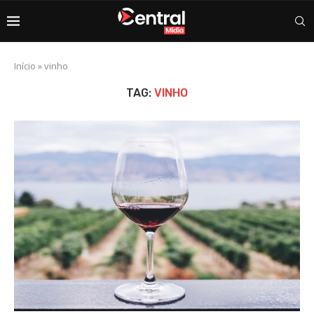
Início
»
vinho
TAG:
VINHO