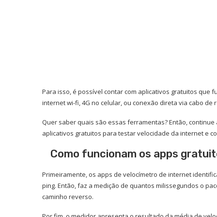
Para isso, é possível contar com aplicativos gratuitos que
internet wi-fi, 4G no celular, ou conexão direta via cabo de 
Quer saber quais são essas ferramentas? Então, continue
aplicativos gratuitos para testar velocidade da internet e co
Como funcionam os apps gratuito
Primeiramente, os apps de velocímetro de internet identifica
ping. Então, faz a medição de quantos milissegundos o paco
caminho reverso.
Por fim, o medidor apresenta o resultado da média de ve