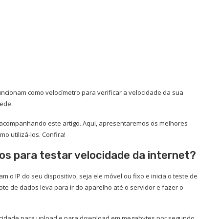
 funcionam como velocímetro para verificar a velocidade da sua
rede.
 acompanhando este artigo. Aqui, apresentaremos os melhores
mo utilizá-los. Confira!
s para testar velocidade da internet?
m o IP do seu dispositivo, seja ele móvel ou fixo e inicia o teste de
te de dados leva para ir do aparelho até o servidor e fazer o
locidade para upload e para download em megabytes por segundo.