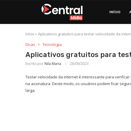
INÍCIO
Início
»
Aplicativos gratuitos para testar velocidade da inter
Dicas
Tecnologia
Aplicativos gratuitos para tes
Escrito por
Nila Maria
28/09/2023
Testar velocidade da internet é interessante para verifi
na assinatura. Deste modo, os usuários podem ficar segu
larga.