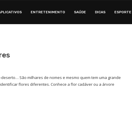
APLICATIVOS
ENTRETENIMENTO
SAÚDE
DICAS
ESPORTE
ores
-do-deserto… São milhares de nomes e mesmo quem tem uma grande
dentificar flores diferentes. Conhece a flor cadáver ou a árvore