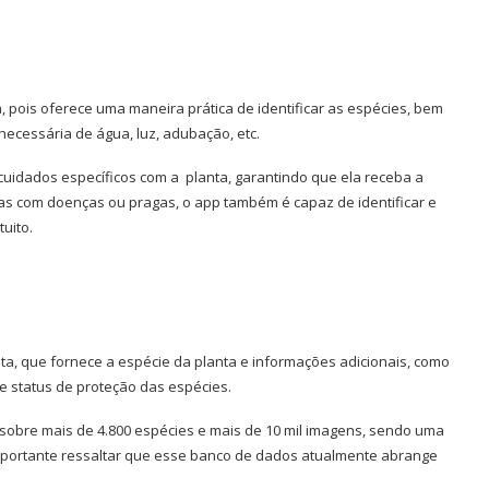
 pois oferece uma maneira prática de identificar as espécies, bem
ecessária de água, luz, adubação, etc.
cuidados específicos com a planta, garantindo que ela receba a
s com doenças ou pragas, o app também é capaz de identificar e
uito.
nita, que fornece a espécie da planta e informações adicionais, como
a e status de proteção das espécies.
obre mais de 4.800 espécies e mais de 10 mil imagens, sendo uma
importante ressaltar que esse banco de dados atualmente abrange