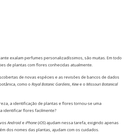
rante exalam perfumes personalizadíssimos, são muitas. Em todo
cies de plantas com flores conhecidas atualmente.
scobertas de novas espécies e as revisões de bancos de dados
botânica, como o
Royal Botanic Gardens
,
Kew
e o
Missouri Botanical
eza, a identificação de plantas e flores tornou-se uma
 identificar flores facilmente?
ivos
Android
e
iPhone
(
iOS
) ajudam nessa tarefa, exigindo apenas
lém dos nomes das plantas, ajudam com os cuidados.