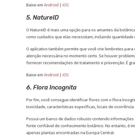
Baixe em
Android
|
iOS
5. NatureID
O NatureID é mais uma opção para os amantes da botânica,
como cuidados que elas necessitam, incluindo quantidade n
O aplicativo também permite que você crie lembretes para 
atenção necessária no momento certo. Se houver problema
fornecer recomendações de tratamento e prevenção. É grat
Baixe em
Android
|
iOS
6. Flora Incognita
Por fim, você consegue identificar flores com o Flora Incog
toxicidade, características específicas, locais de ocorrênci
Possui um banco de dados robusto contendo informações s
fonte confiável de conhecimento botânico. No entanto, é 
apenas plantas encontradas na Europa Central.