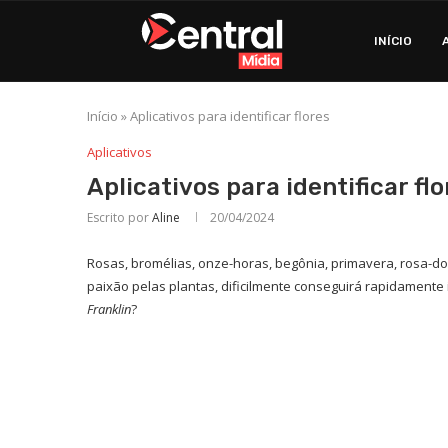
INÍCIO
Início
»
Aplicativos para identificar flores
Aplicativos
Aplicativos para identificar fl
Escrito por
Aline
20/04/2024
Rosas, bromélias, onze-horas, begônia, primavera, rosa
paixão pelas plantas, dificilmente conseguirá rapidamente i
Franklin
?