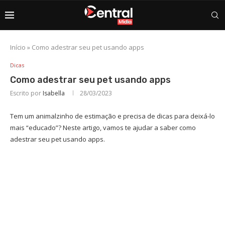
Início
»
Como adestrar seu pet usando apps
Dicas
Como adestrar seu pet usando apps
Escrito por
Isabella
28/03/2023
Tem um animalzinho de estimação e precisa de dicas para deixá-lo
mais “educado”? Neste artigo, vamos te ajudar a saber como
adestrar seu pet usando apps.