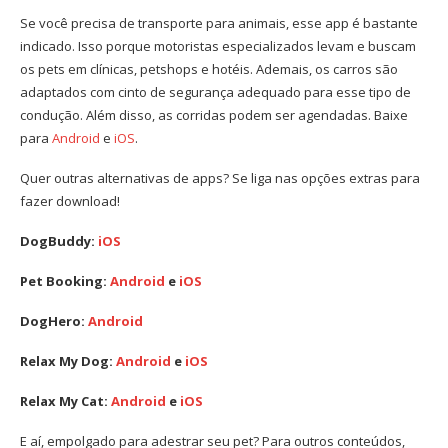
Se você precisa de transporte para animais, esse app é bastante
indicado. Isso porque motoristas especializados levam e buscam
os pets em clínicas, petshops e hotéis. Ademais, os carros são
adaptados com cinto de segurança adequado para esse tipo de
condução. Além disso, as corridas podem ser agendadas. Baixe
para
Android
e
iOS
.
Quer outras alternativas de apps? Se liga nas opções extras para
fazer download!
DogBuddy:
iOS
Pet Booking:
Android
e
iOS
DogHero:
Android
Relax My Dog:
Android
e
iOS
Relax My Cat:
Android
e
iOS
E aí, empolgado para adestrar seu pet? Para outros conteúdos,