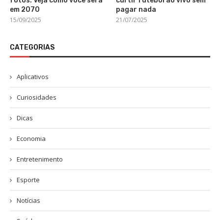
fotos: Veja como você será
curtir futebol ao vivo sem
em 2070
pagar nada
15/09/2025
21/07/2025
CATEGORIAS
Aplicativos
Curiosidades
Dicas
Economia
Entretenimento
Esporte
Notícias