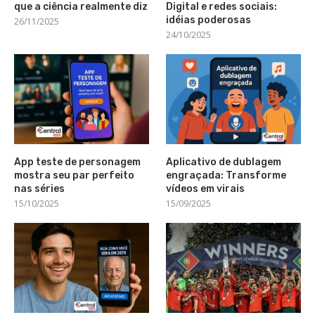
que a ciência realmente diz
Digital e redes sociais:
idéias poderosas
26/11/2025
24/10/2025
App teste de personagem
Aplicativo de dublagem
mostra seu par perfeito
engraçada: Transforme
nas séries
vídeos em virais
15/10/2025
15/09/2025