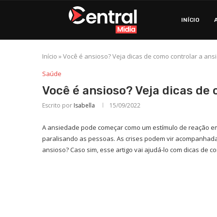
INÍCIO
Início
»
Você é ansioso? Veja dicas de como controlar a an
Saúde
Você é ansioso? Veja dicas de
Escrito por
Isabella
15/09/2022
A ansiedade pode começar como um estímulo de reação em
paralisando as pessoas. As crises podem vir acompanhadas
ansioso? Caso sim, esse artigo vai ajudá-lo com dicas de c