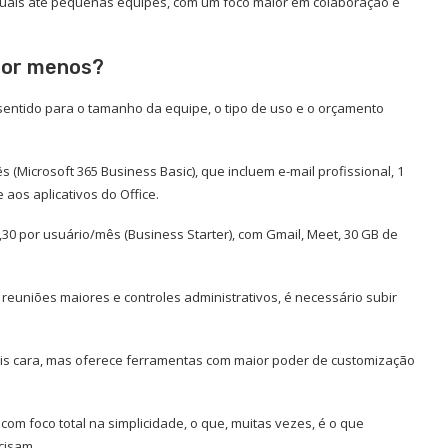
uais até pequenas equipes, com um foco maior em colaboração e
 por menos?
entido para o tamanho da equipe, o tipo de uso e o orçamento
s (Microsoft 365 Business Basic), que incluem e-mail profissional, 1
os aplicativos do Office.
0 por usuário/mês (Business Starter), com Gmail, Meet, 30 GB de
euniões maiores e controles administrativos, é necessário subir
ais cara, mas oferece ferramentas com maior poder de customização
om foco total na simplicidade, o que, muitas vezes, é o que
cisam.