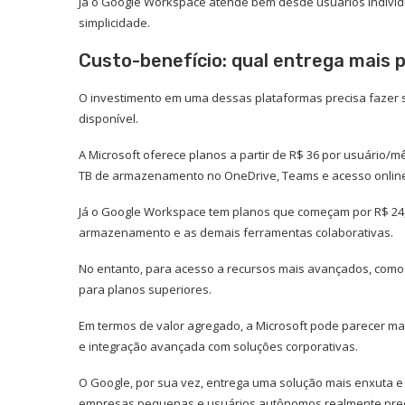
Já o Google Workspace atende bem desde usuários individ
simplicidade.
Custo-benefício: qual entrega mais
O investimento em uma dessas plataformas precisa fazer s
disponível.
A Microsoft oferece planos a partir de R$ 36 por usuário/mê
TB de armazenamento no OneDrive, Teams e acesso online a
Já o Google Workspace tem planos que começam por R$ 24,3
armazenamento e as demais ferramentas colaborativas.
No entanto, para acesso a recursos mais avançados, como r
para planos superiores.
Em termos de valor agregado, a Microsoft pode parecer m
e integração avançada com soluções corporativas.
O Google, por sua vez, entrega uma solução mais enxuta e c
empresas pequenas e usuários autônomos realmente pre