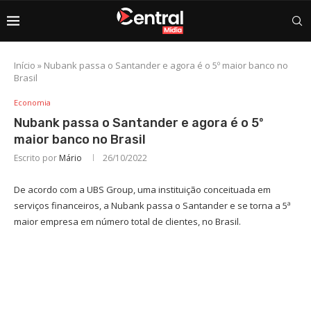
Início
»
Nubank passa o Santander e agora é o 5º maior banco no
Brasil
Economia
Nubank passa o Santander e agora é o 5º
maior banco no Brasil
Escrito por
Mário
26/10/2022
De acordo com a UBS Group, uma instituição conceituada em
serviços financeiros, a Nubank passa o Santander e se torna a 5ª
maior empresa em número total de clientes, no Brasil.