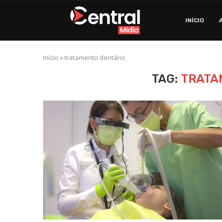
INÍCIO
Início
»
tratamento dentário
TAG:
TRATA