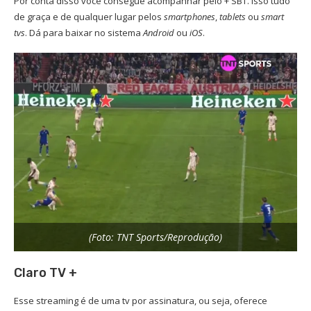
Por conta disso você consegue acompanhar pelo + SBT. Isso tudo
de graça e de qualquer lugar pelos
smartphones
,
tablets
ou
smart
tvs
. Dá para baixar no sistema
Android
ou
iOS
.
(Foto: TNT Sports/Reprodução)
Claro TV +
Esse streaming é de uma tv por assinatura, ou seja, oferece