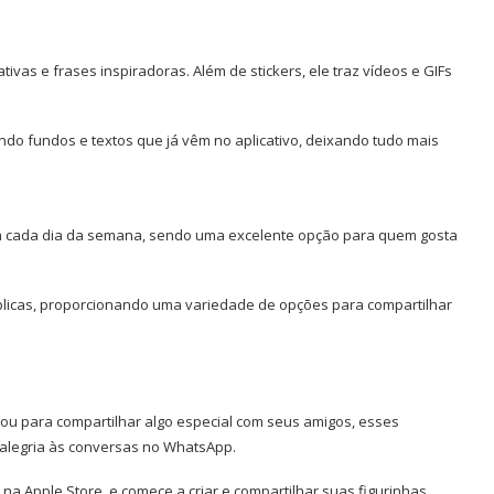
ativas e frases inspiradoras. Além de stickers, ele traz vídeos e GIFs
do fundos e textos que já vêm no aplicativo, deixando tudo mais
ra cada dia da semana, sendo uma excelente opção para quem gosta
 bíblicas, proporcionando uma variedade de opções para compartilhar
u para compartilhar algo especial com seus amigos, esses
e alegria às conversas no WhatsApp.
a Apple Store, e comece a criar e compartilhar suas figurinhas