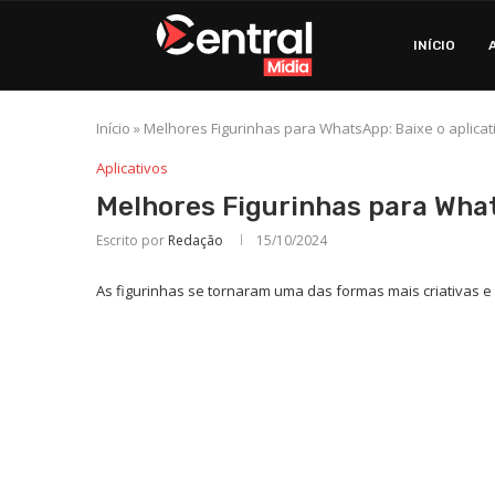
INÍCIO
Início
»
Melhores Figurinhas para WhatsApp: Baixe o aplicati
Aplicativos
Melhores Figurinhas para What
Escrito por
Redação
15/10/2024
As figurinhas se tornaram uma das formas mais criativas e