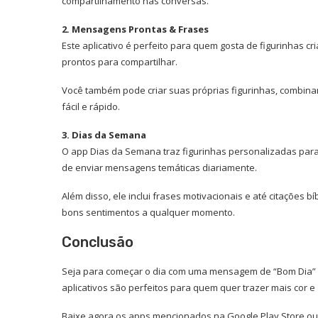
compartilhamento nas conversas.
2. Mensagens Prontas & Frases
Este aplicativo é perfeito para quem gosta de figurinhas cri
prontos para compartilhar.
Você também pode criar suas próprias figurinhas, combinan
fácil e rápido.
3. Dias da Semana
O app Dias da Semana traz figurinhas personalizadas pa
de enviar mensagens temáticas diariamente.
Além disso, ele inclui frases motivacionais e até citações
bons sentimentos a qualquer momento.
Conclusão
Seja para começar o dia com uma mensagem de “Bom Dia” o
aplicativos são perfeitos para quem quer trazer mais cor 
Baixe agora os apps mencionados na Google Play Store ou n